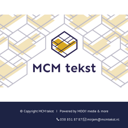
© Copyright
MCM tekst
I Powered by
MOOI! media & more
038 851 87 87
mirjam@mcmtekst.nl