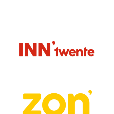
Blogs over het scheiden van pmd
Hoofdredactie INN’ Twente