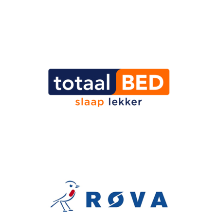
Ervaringsverhalen van mantelzorgers
Blogs over slapen