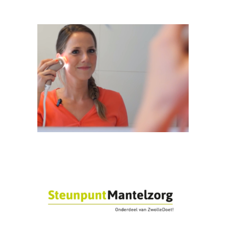
Business cases voor Nationaal
Groenfonds
Presentatie Koopgids IPL en laser