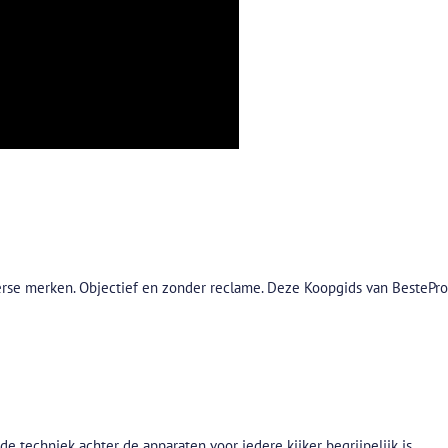
verse merken. Objectief en zonder reclame. Deze Koopgids van BesteProd
e techniek achter de apparaten voor iedere kijker begrijpelijk is.